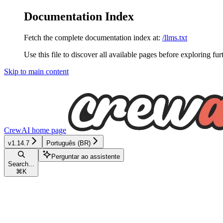
Documentation Index
Fetch the complete documentation index at:
/llms.txt
Use this file to discover all available pages before exploring fur
Skip to main content
CrewAI
home page
v1.14.7
Português (BR)
Perguntar ao assistente
Search...
⌘
K