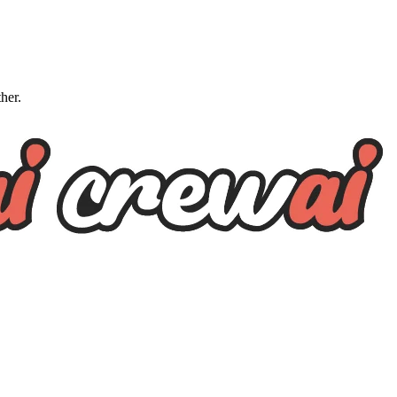
ther.