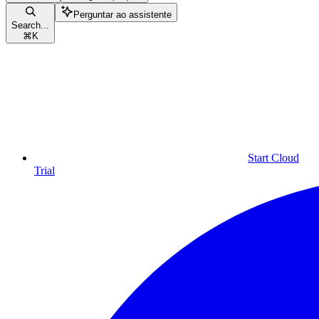
Perguntar ao assistente
Search...
⌘
K
Start Cloud
Trial