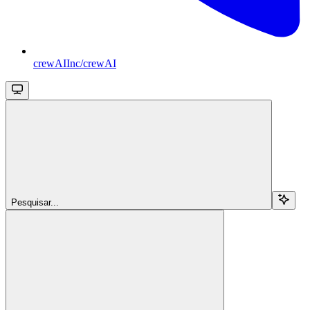
crewAIInc/crewAI
Pesquisar...