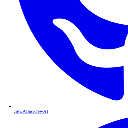
crewAIInc/crewAI