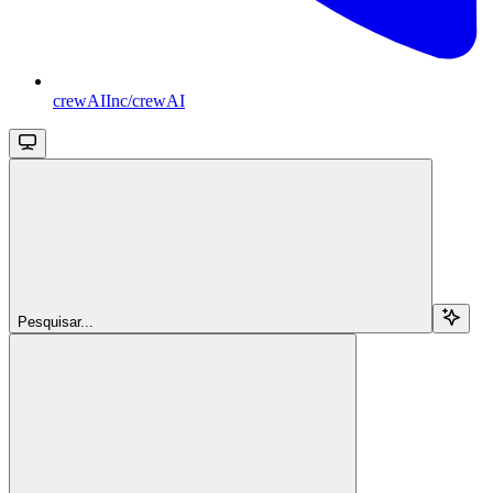
crewAIInc/crewAI
Pesquisar...