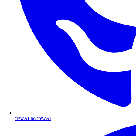
crewAIInc/crewAI