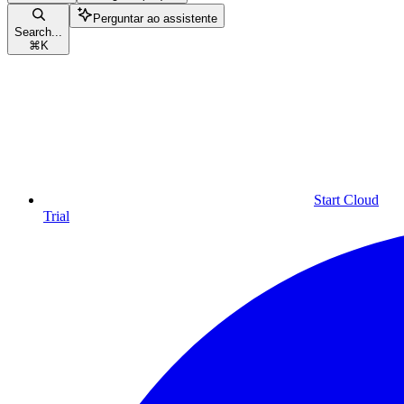
Perguntar ao assistente
Search...
⌘
K
Start Cloud
Trial