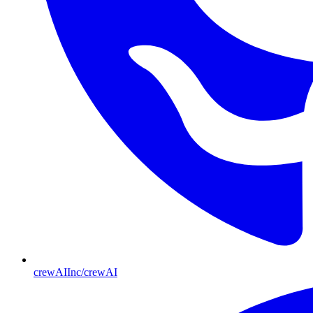
crewAIInc/crewAI