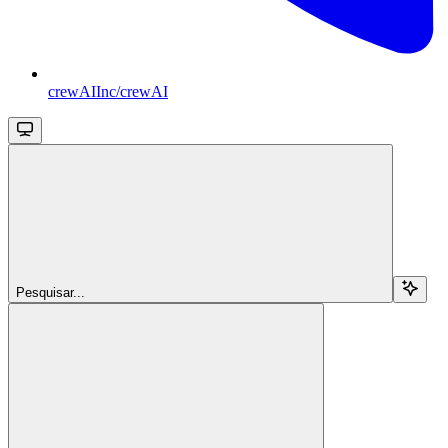
crewAIInc/crewAI
Pesquisar...