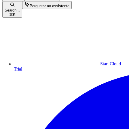
Perguntar ao assistente
Search...
⌘
K
Start Cloud
Trial