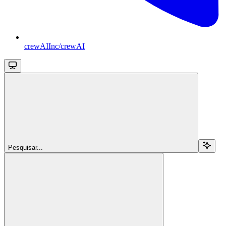
crewAIInc/crewAI
Pesquisar...