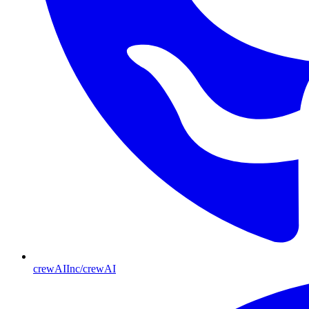
crewAIInc/crewAI