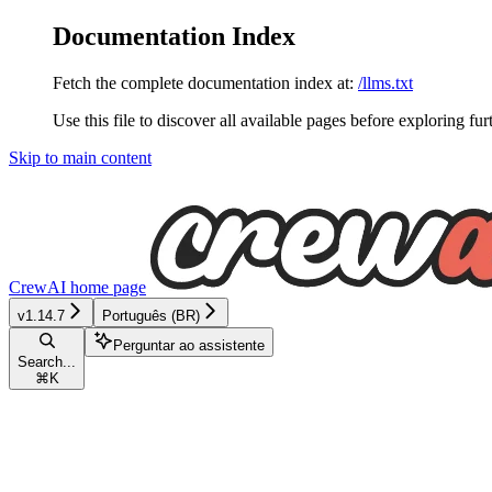
Documentation Index
Fetch the complete documentation index at:
/llms.txt
Use this file to discover all available pages before exploring fur
Skip to main content
CrewAI
home page
v1.14.7
Português (BR)
Perguntar ao assistente
Search...
⌘
K