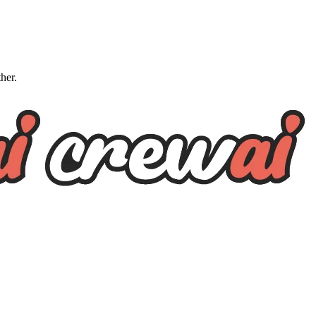
ther.