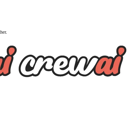
ther.