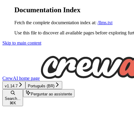
Documentation Index
Fetch the complete documentation index at:
/llms.txt
Use this file to discover all available pages before exploring fur
Skip to main content
CrewAI
home page
v1.14.7
Português (BR)
Perguntar ao assistente
Search...
⌘
K