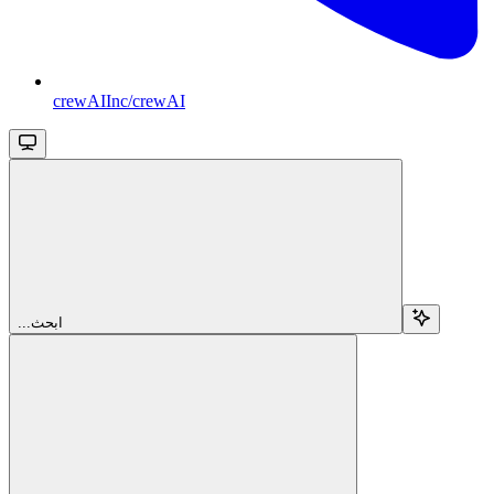
crewAIInc/crewAI
...ابحث