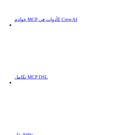
خوادم MCP كأدوات في CrewAI
تكامل MCP DSL
نقل Stdio