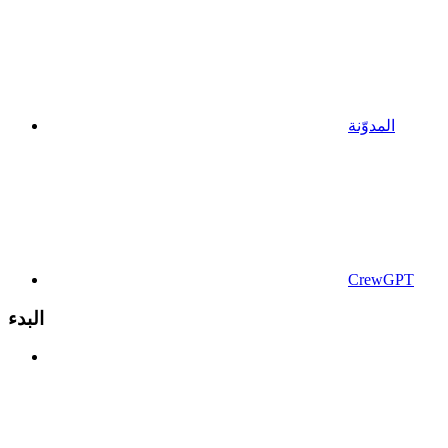
المدوّنة
CrewGPT
البدء