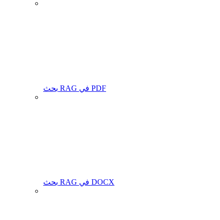
بحث RAG في PDF
بحث RAG في DOCX