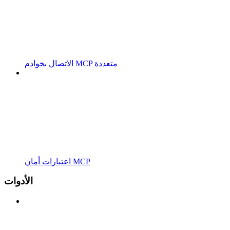
الاتصال بخوادم MCP متعددة
اعتبارات أمان MCP
الأدوات