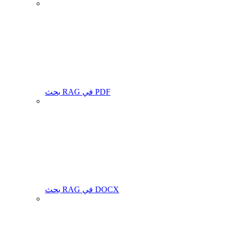
بحث RAG في PDF
بحث RAG في DOCX