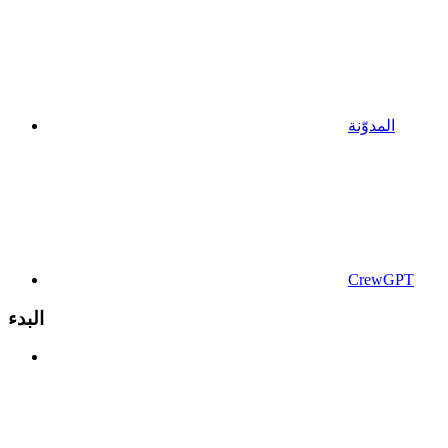
المدوّنة
CrewGPT
البدء