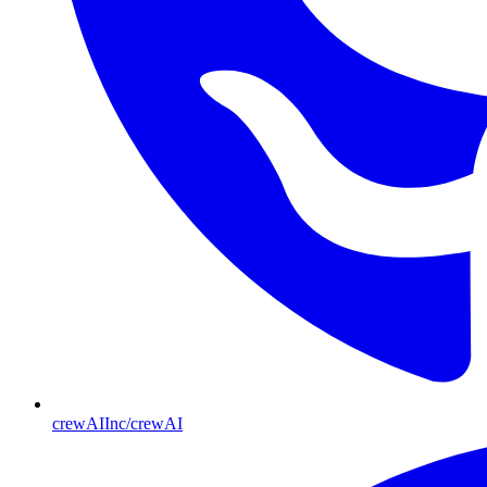
crewAIInc/crewAI