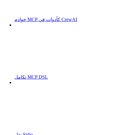
خوادم MCP كأدوات في CrewAI
تكامل MCP DSL
نقل Stdio