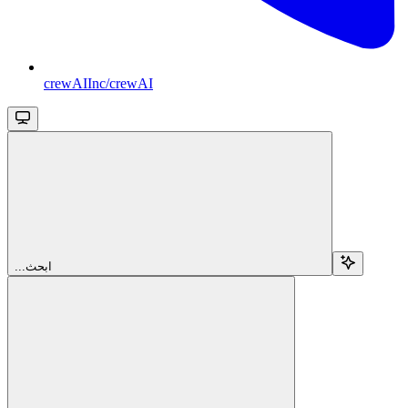
crewAIInc/crewAI
...ابحث