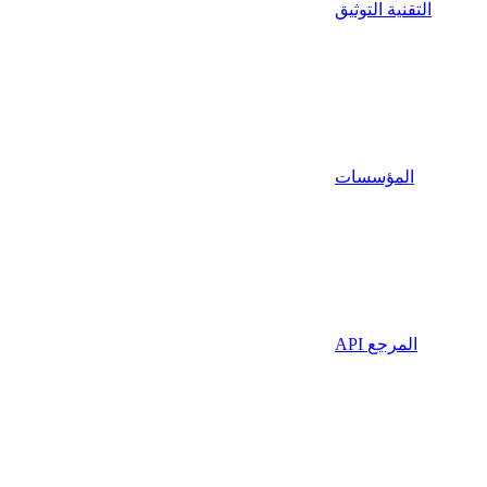
التقنية التوثيق
المؤسسات
API المرجع