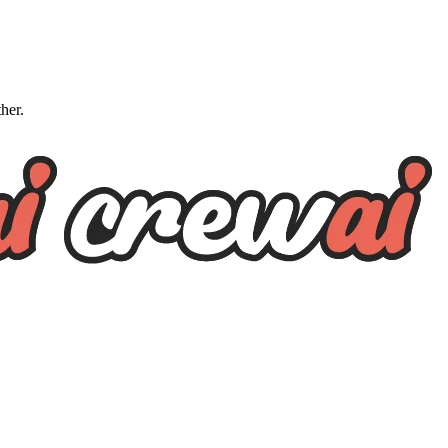
ther.