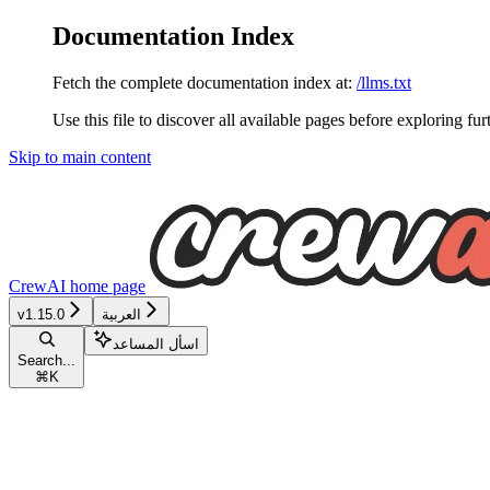
Documentation Index
Fetch the complete documentation index at:
/llms.txt
Use this file to discover all available pages before exploring fur
Skip to main content
CrewAI
home page
العربية
v1.15.0
اسأل المساعد
Search...
⌘
K