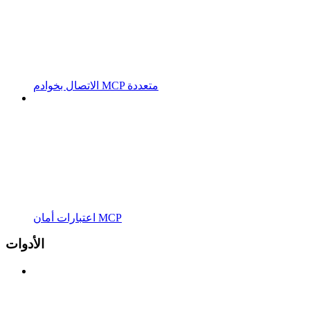
الاتصال بخوادم MCP متعددة
اعتبارات أمان MCP
الأدوات