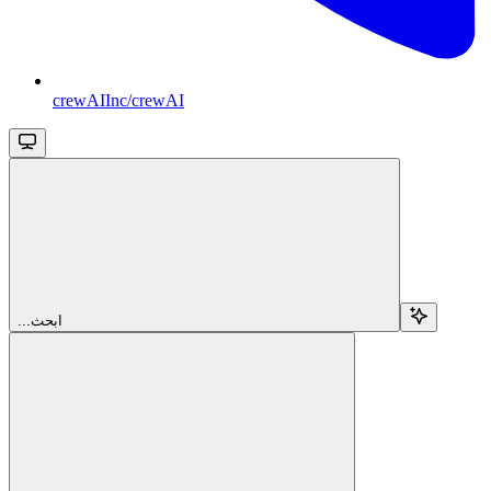
crewAIInc/crewAI
...ابحث