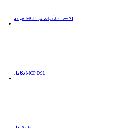
خوادم MCP كأدوات في CrewAI
تكامل MCP DSL
نقل Stdio