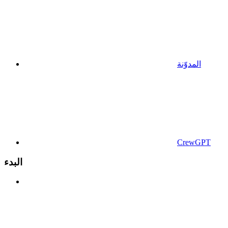
المدوّنة
CrewGPT
البدء