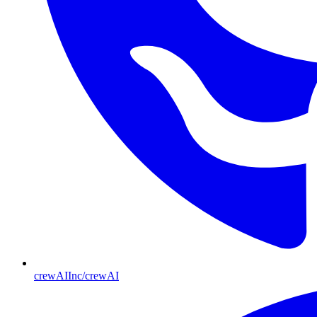
crewAIInc/crewAI