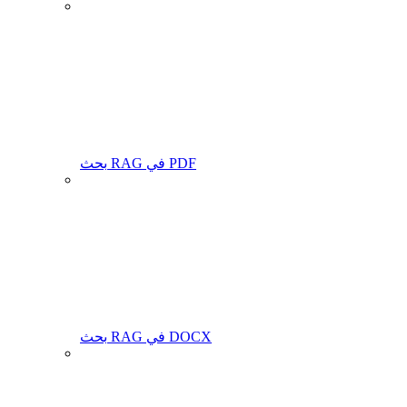
بحث RAG في PDF
بحث RAG في DOCX