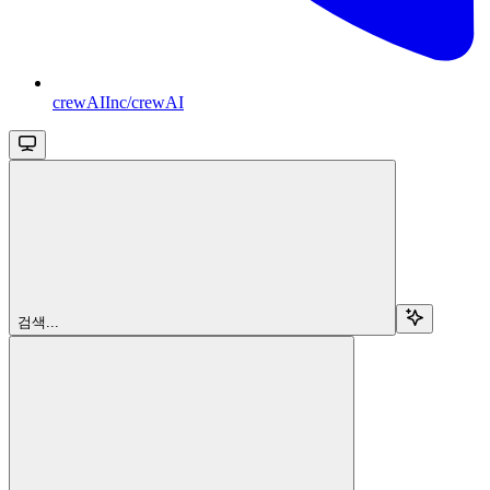
crewAIInc/crewAI
검색...