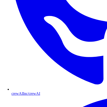
crewAIInc/crewAI