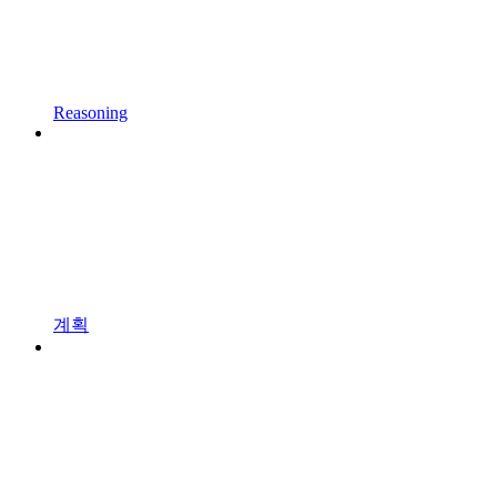
Reasoning
계획