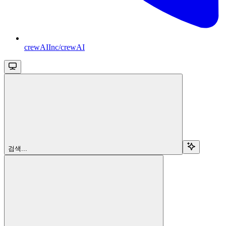
crewAIInc/crewAI
검색...