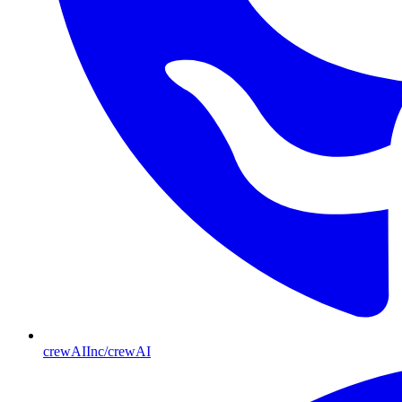
crewAIInc/crewAI