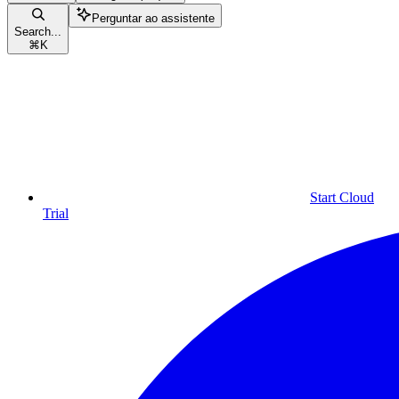
Perguntar ao assistente
Search...
⌘
K
Start Cloud
Trial