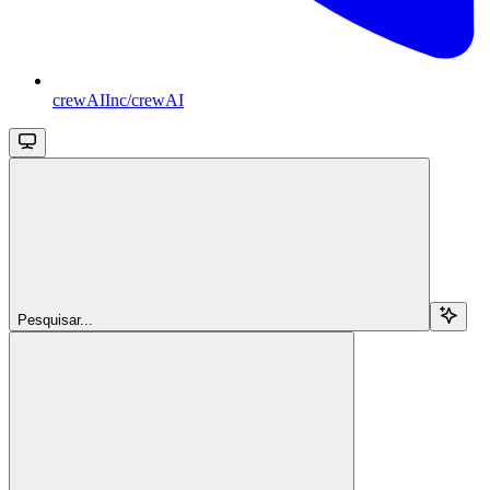
crewAIInc/crewAI
Pesquisar...