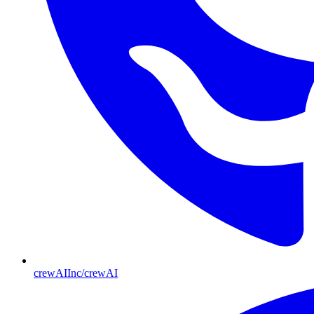
crewAIInc/crewAI