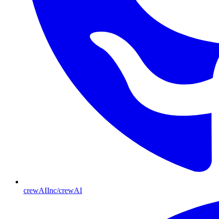
crewAIInc/crewAI