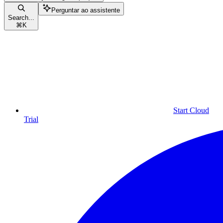
Perguntar ao assistente
Search...
⌘
K
Start Cloud
Trial