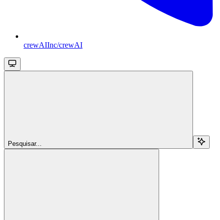
crewAIInc/crewAI
Pesquisar...