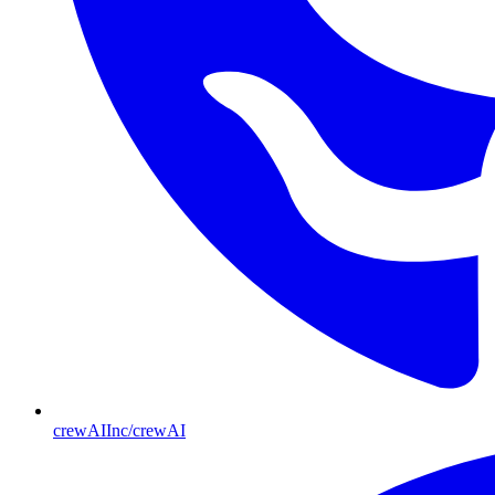
crewAIInc/crewAI