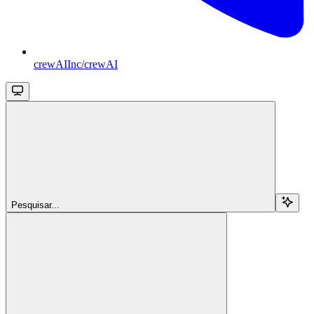
crewAIInc/crewAI
Pesquisar...