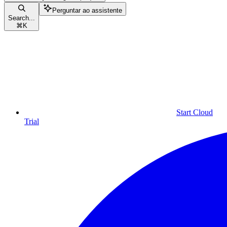
Perguntar ao assistente
Search...
⌘
K
Start Cloud
Trial