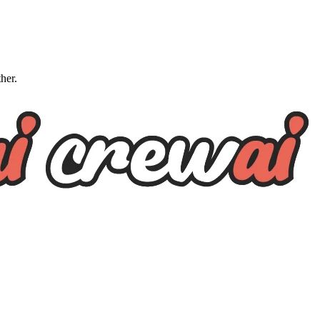
ther.