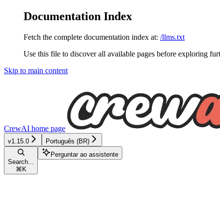
Documentation Index
Fetch the complete documentation index at:
/llms.txt
Use this file to discover all available pages before exploring fur
Skip to main content
CrewAI
home page
v1.15.0
Português (BR)
Perguntar ao assistente
Search...
⌘
K