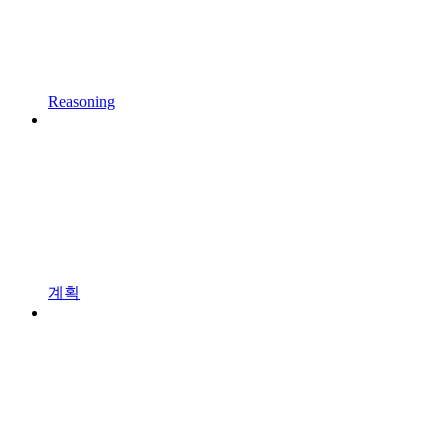
Reasoning
계획