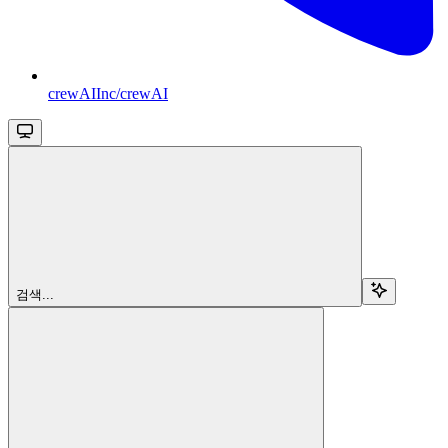
crewAIInc/crewAI
검색...