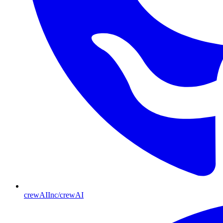
crewAIInc/crewAI