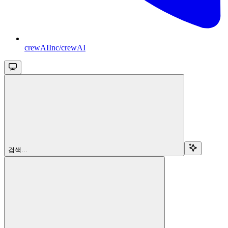
crewAIInc/crewAI
검색...