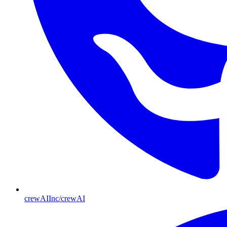
crewAIInc/crewAI