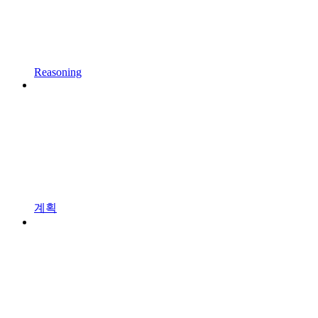
Reasoning
계획