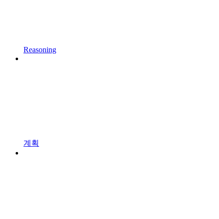
Reasoning
계획