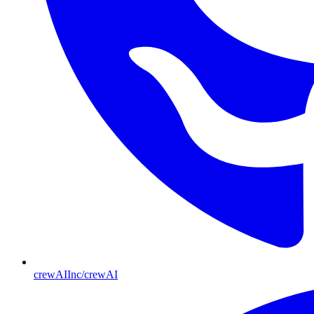
crewAIInc/crewAI