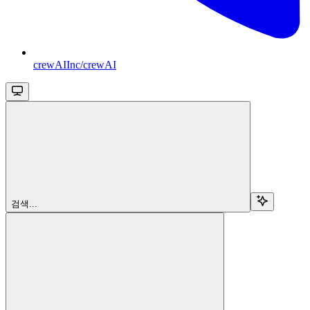
crewAIInc/crewAI
검색...