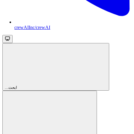
crewAIInc/crewAI
...ابحث