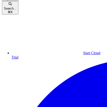
Search...
⌘
K
Start Cloud
Trial