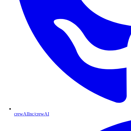
crewAIInc/crewAI