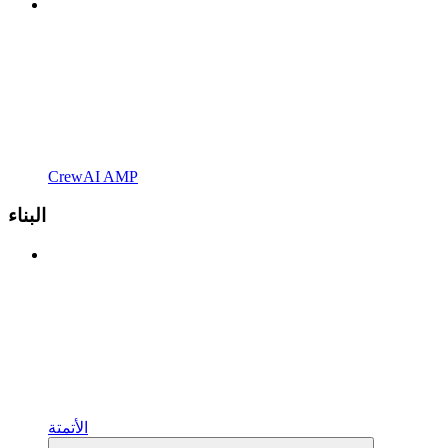
CrewAI AMP
البناء
الأتمتة