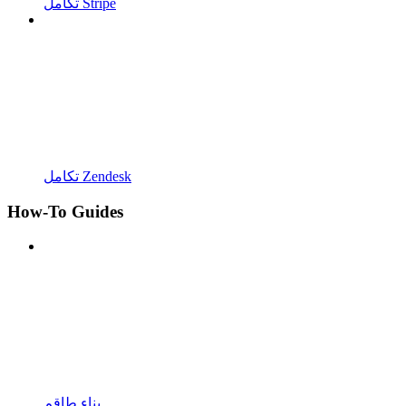
تكامل Stripe
تكامل Zendesk
How-To Guides
بناء طاقم