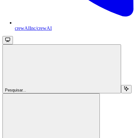
crewAIInc/crewAI
Pesquisar...