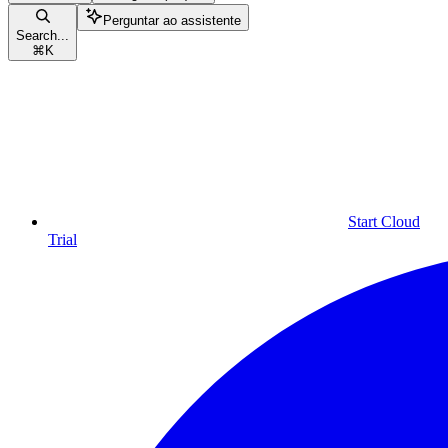
Perguntar ao assistente
Search...
⌘
K
Start Cloud
Trial