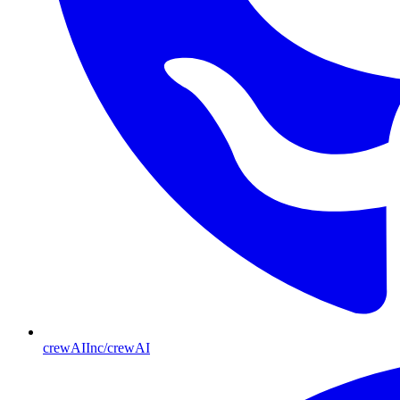
crewAIInc/crewAI