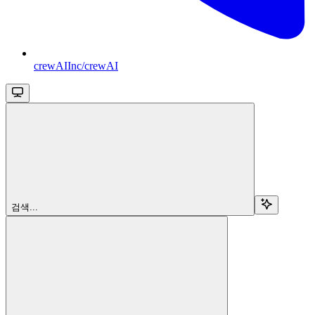
crewAIInc/crewAI
검색...