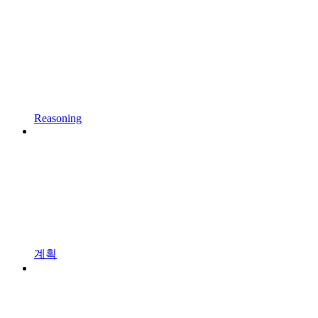
Reasoning
계획