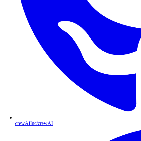
crewAIInc/crewAI