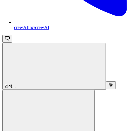
crewAIInc/crewAI
검색...