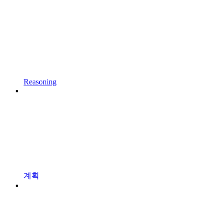
Reasoning
계획