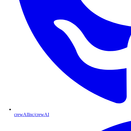
crewAIInc/crewAI