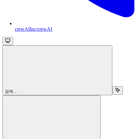
crewAIInc/crewAI
검색...