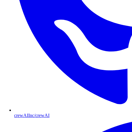
crewAIInc/crewAI