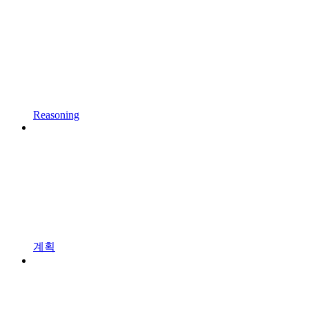
Reasoning
계획