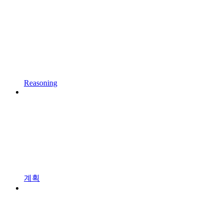
Reasoning
계획