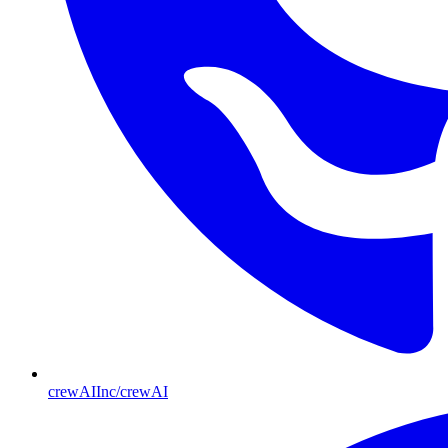
crewAIInc/crewAI