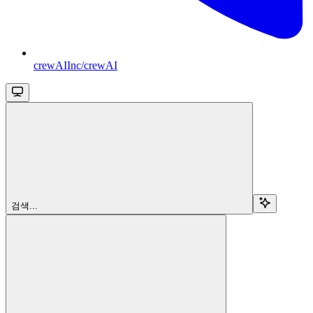
crewAIInc/crewAI
검색...