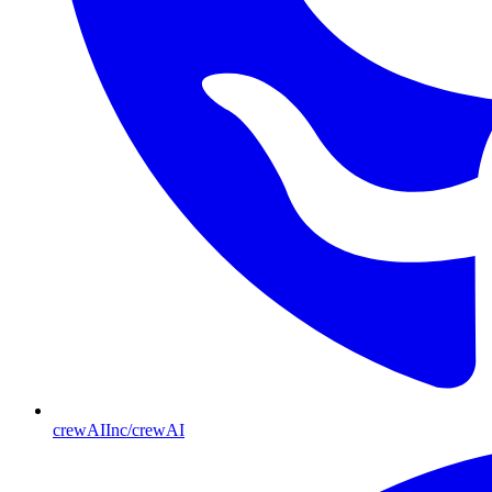
crewAIInc/crewAI