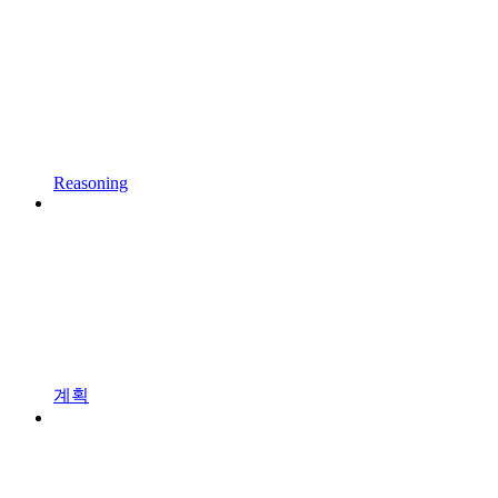
Reasoning
계획