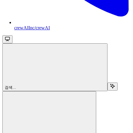
crewAIInc/crewAI
검색...