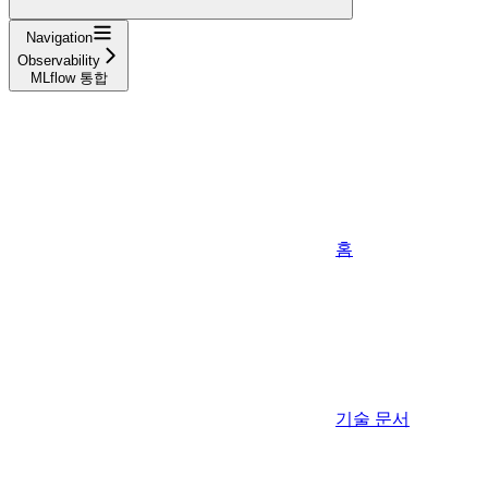
Navigation
Observability
MLflow 통합
홈
기술 문서