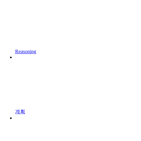
Reasoning
계획