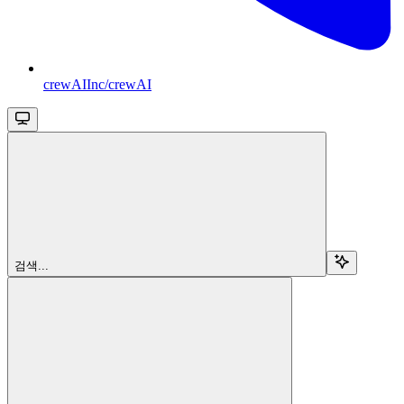
crewAIInc/crewAI
검색...