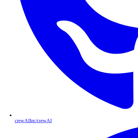
crewAIInc/crewAI