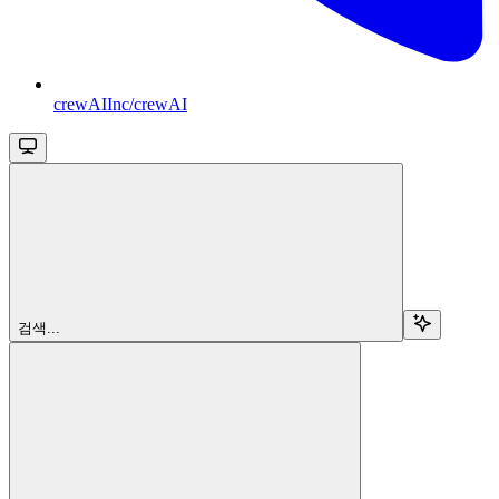
crewAIInc/crewAI
검색...