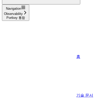
Navigation
Observability
Portkey 통합
홈
기술 문서