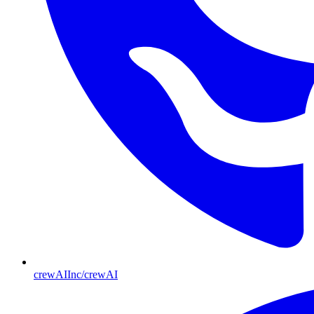
crewAIInc/crewAI