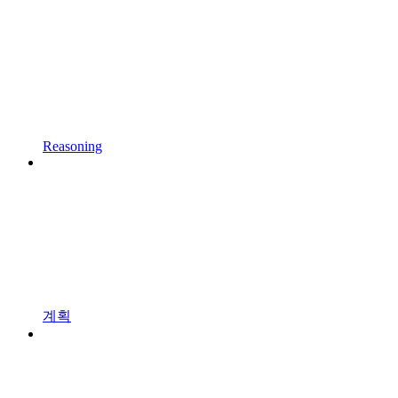
Reasoning
계획