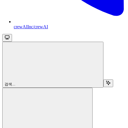
crewAIInc/crewAI
검색...