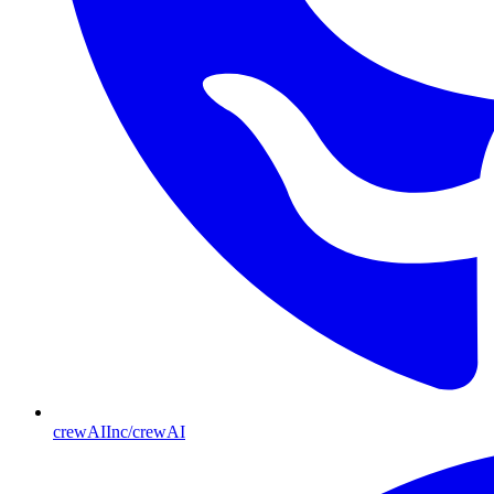
crewAIInc/crewAI