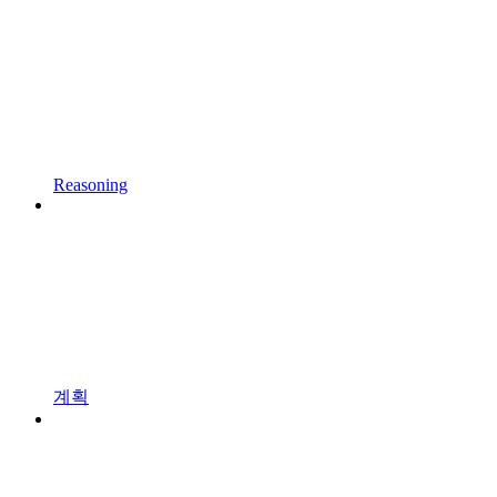
Reasoning
계획