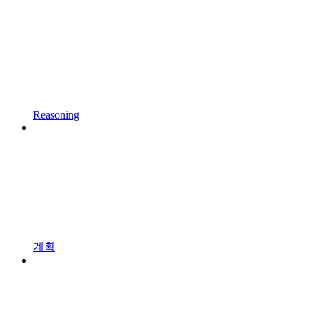
Reasoning
계획