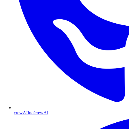
crewAIInc/crewAI