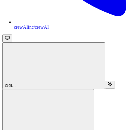
crewAIInc/crewAI
검색...