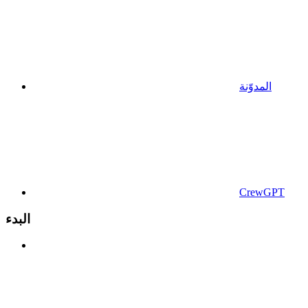
المدوّنة
CrewGPT
البدء