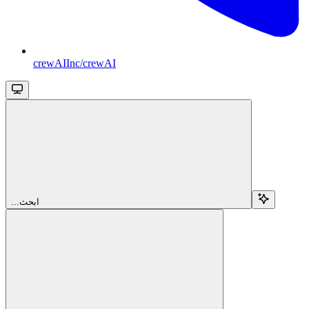
crewAIInc/crewAI
...ابحث