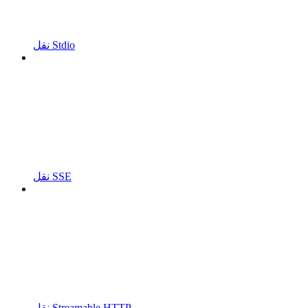
نقل Stdio
نقل SSE
نقل Streamable HTTP