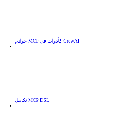
خوادم MCP كأدوات في CrewAI
تكامل MCP DSL