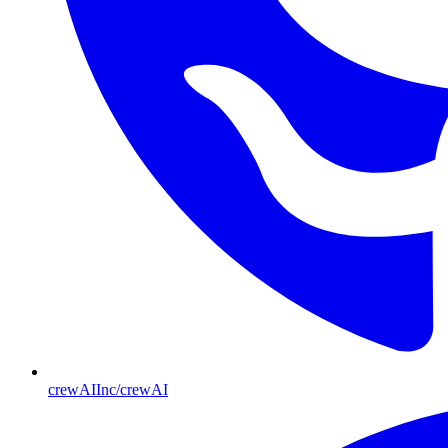
crewAIInc/crewAI