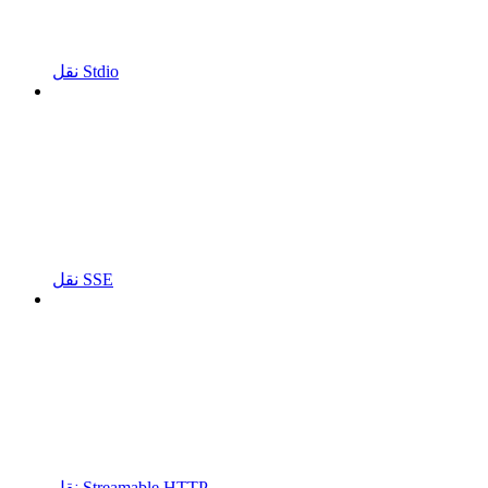
نقل Stdio
نقل SSE
نقل Streamable HTTP