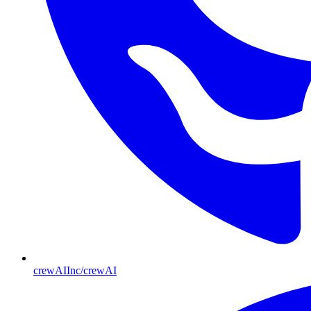
crewAIInc/crewAI