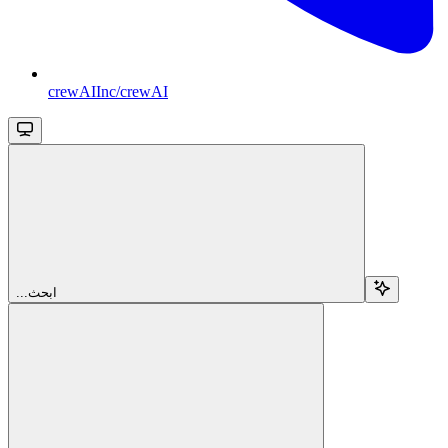
crewAIInc/crewAI
...ابحث