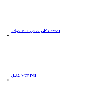
خوادم MCP كأدوات في CrewAI
تكامل MCP DSL