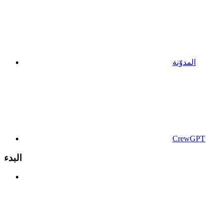
المدوّنة
CrewGPT
البدء