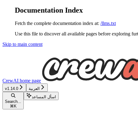
Documentation Index
Fetch the complete documentation index at:
/llms.txt
Use this file to discover all available pages before exploring fur
Skip to main content
CrewAI
home page
العربية
v1.14.0
اسأل المساعد
Search...
⌘
K