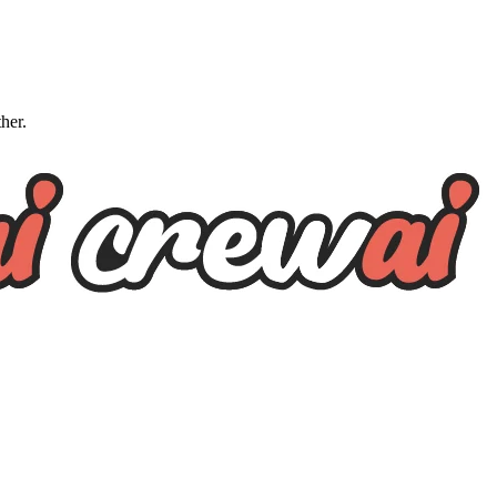
ther.