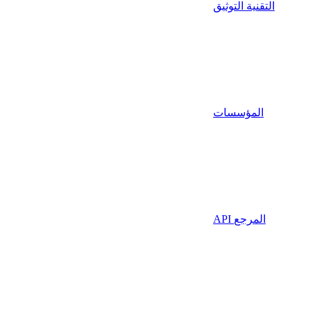
التقنية التوثيق
المؤسسات
API المرجع