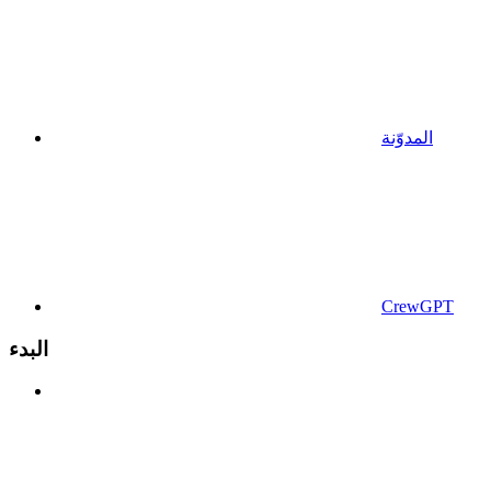
المدوّنة
CrewGPT
البدء