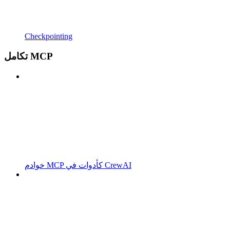
Checkpointing
تكامل MCP
خوادم MCP كأدوات في CrewAI