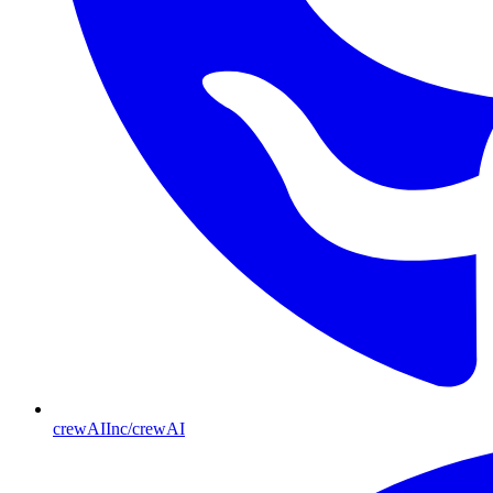
crewAIInc/crewAI