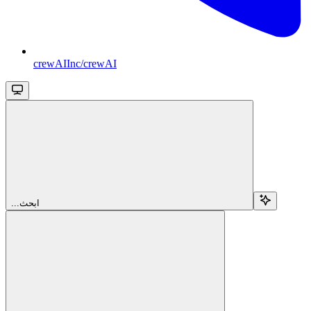
crewAIInc/crewAI
...ابحث