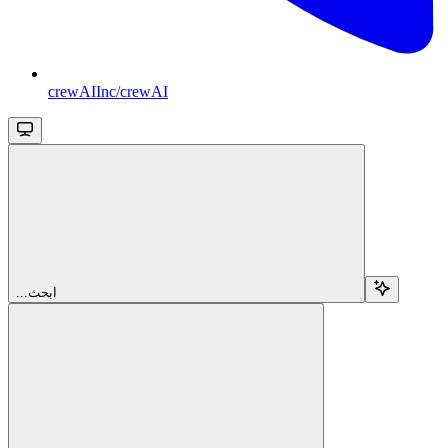
crewAIInc/crewAI
...ابحث