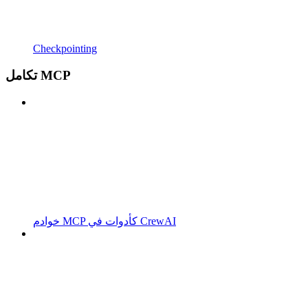
Checkpointing
تكامل MCP
خوادم MCP كأدوات في CrewAI