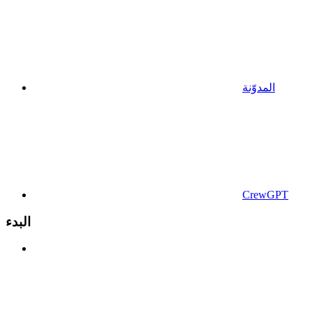
المدوّنة
CrewGPT
البدء