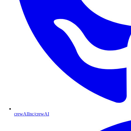
crewAIInc/crewAI