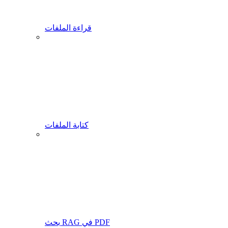
قراءة الملفات
كتابة الملفات
بحث RAG في PDF