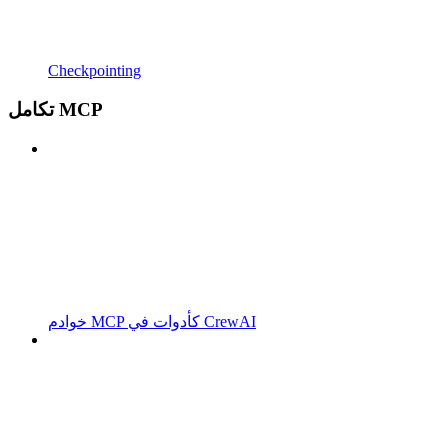
Checkpointing
تكامل MCP
خوادم MCP كأدوات في CrewAI