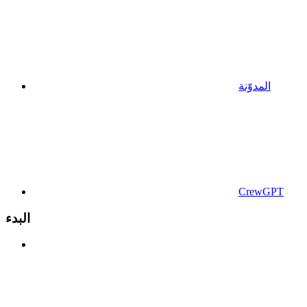
المدوّنة
CrewGPT
البدء