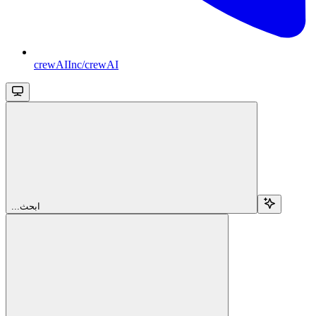
crewAIInc/crewAI
...ابحث