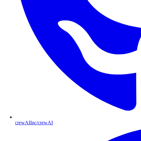
crewAIInc/crewAI