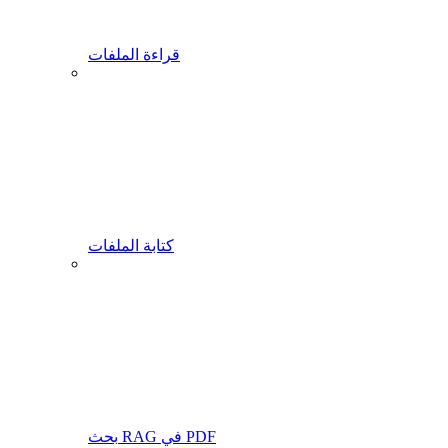
قراءة الملفات
كتابة الملفات
بحث RAG في PDF