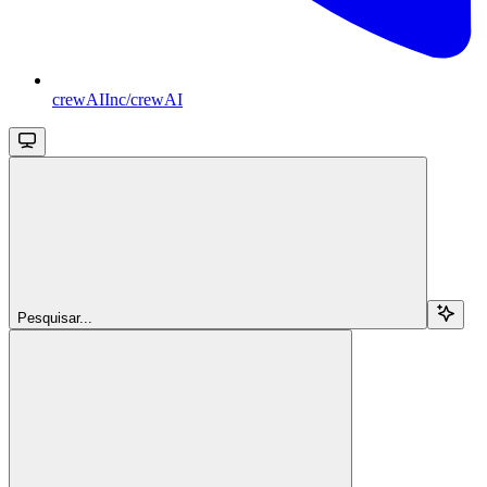
crewAIInc/crewAI
Pesquisar...