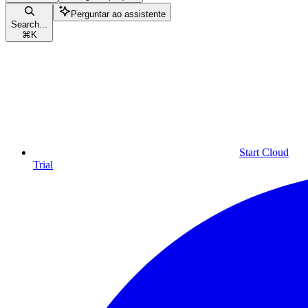
Perguntar ao assistente
Search...
⌘
K
Start Cloud
Trial