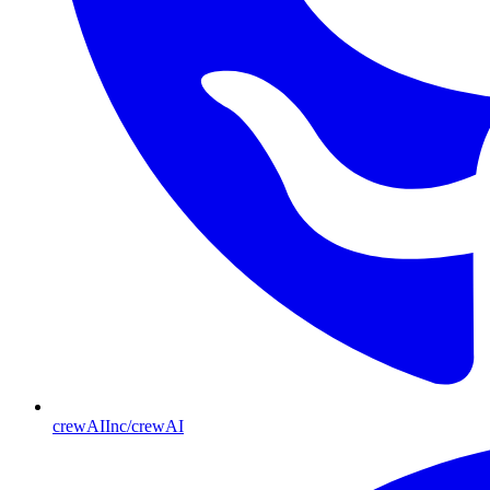
crewAIInc/crewAI