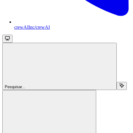
crewAIInc/crewAI
Pesquisar...