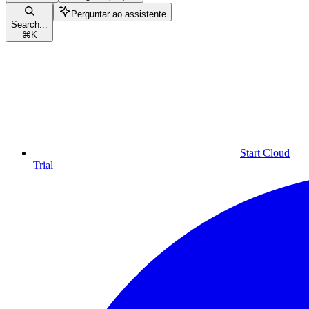
Perguntar ao assistente
Search...
⌘
K
Start Cloud
Trial