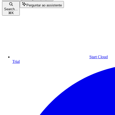
Perguntar ao assistente
Search...
⌘
K
Start Cloud
Trial