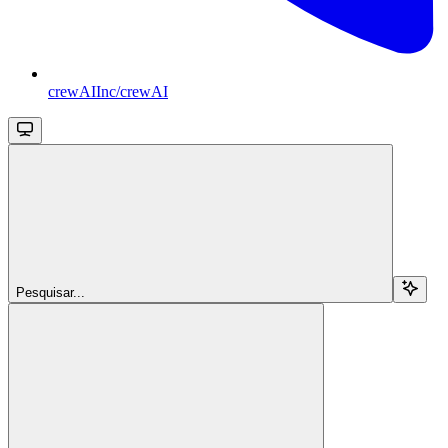
crewAIInc/crewAI
Pesquisar...