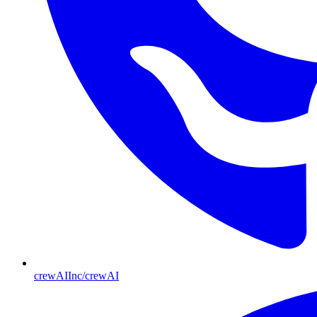
crewAIInc/crewAI