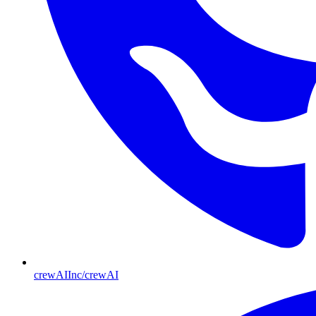
crewAIInc/crewAI