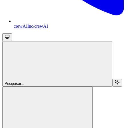
crewAIInc/crewAI
Pesquisar...