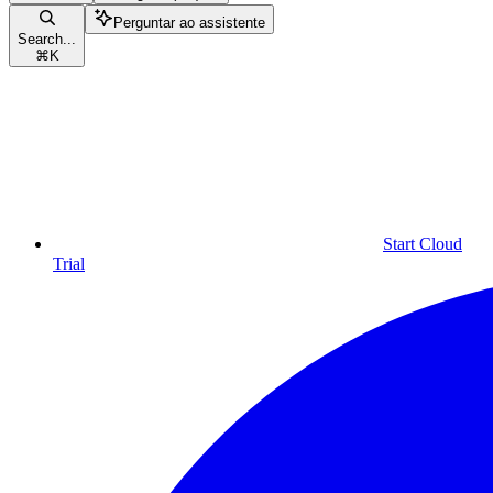
Perguntar ao assistente
Search...
⌘
K
Start Cloud
Trial