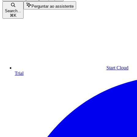
Perguntar ao assistente
Search...
⌘
K
Start Cloud
Trial