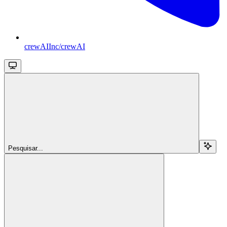
crewAIInc/crewAI
Pesquisar...