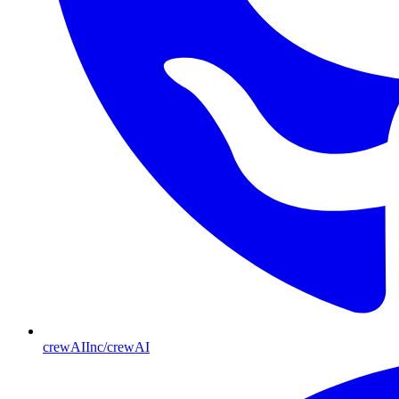
crewAIInc/crewAI