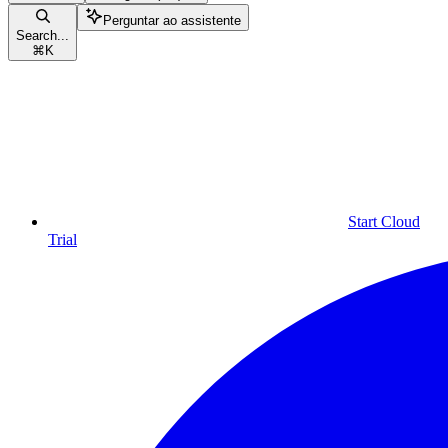
Perguntar ao assistente
Search...
⌘
K
Start Cloud
Trial