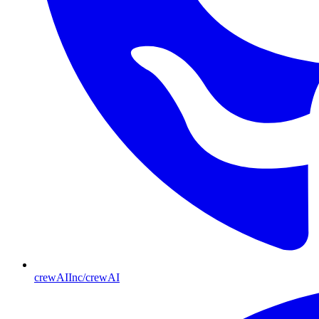
crewAIInc/crewAI