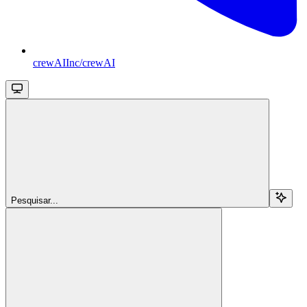
crewAIInc/crewAI
Pesquisar...