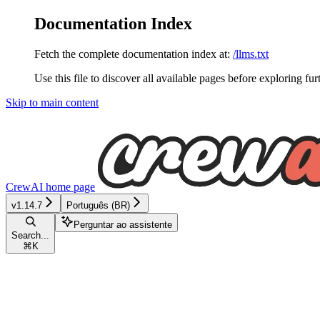
Documentation Index
Fetch the complete documentation index at:
/llms.txt
Use this file to discover all available pages before exploring fur
Skip to main content
CrewAI
home page
v1.14.7
Português (BR)
Perguntar ao assistente
Search...
⌘
K