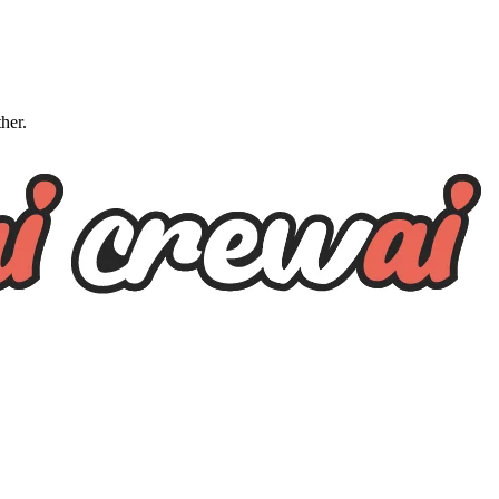
ther.