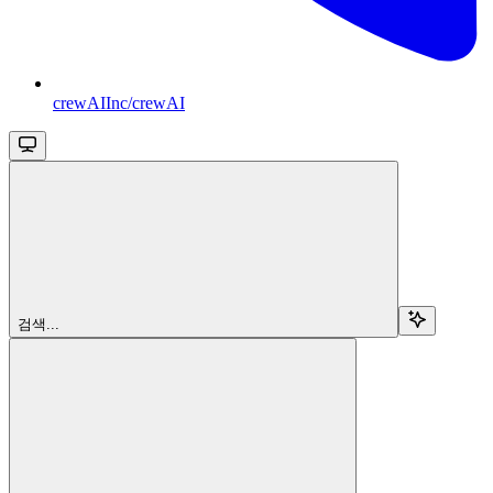
crewAIInc/crewAI
검색...