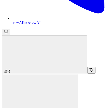
crewAIInc/crewAI
검색...