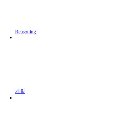
Reasoning
계획