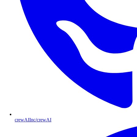
crewAIInc/crewAI