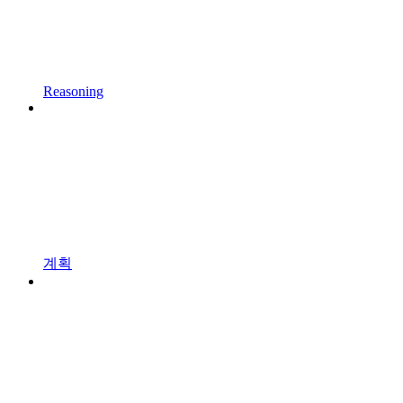
Reasoning
계획