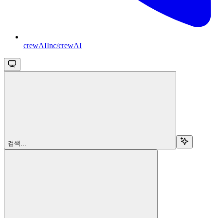
crewAIInc/crewAI
검색...