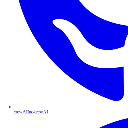
crewAIInc/crewAI