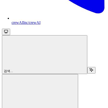
crewAIInc/crewAI
검색...