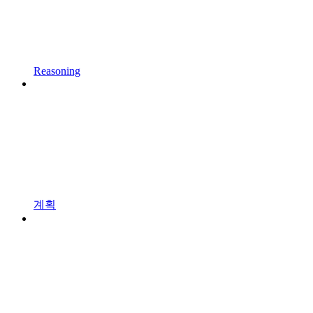
Reasoning
계획