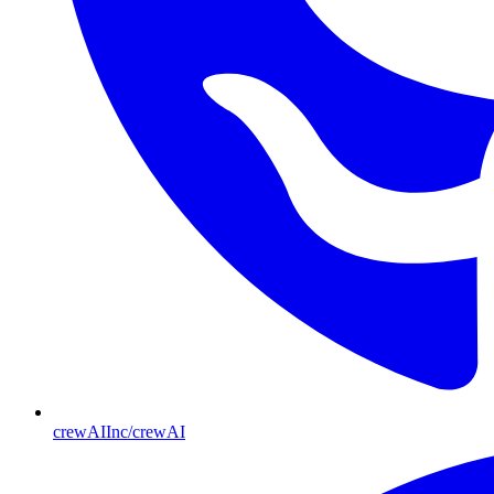
crewAIInc/crewAI