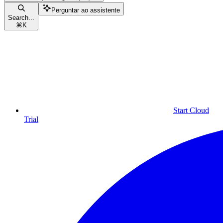
Perguntar ao assistente
Search...
⌘
K
Start Cloud
Trial