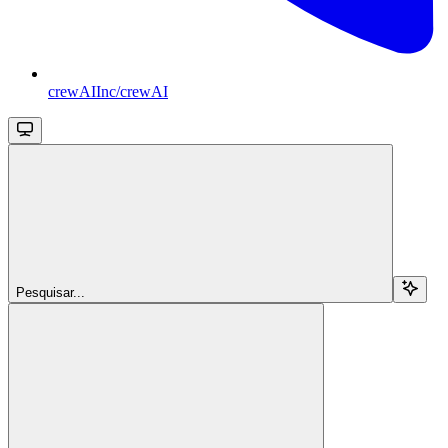
crewAIInc/crewAI
Pesquisar...