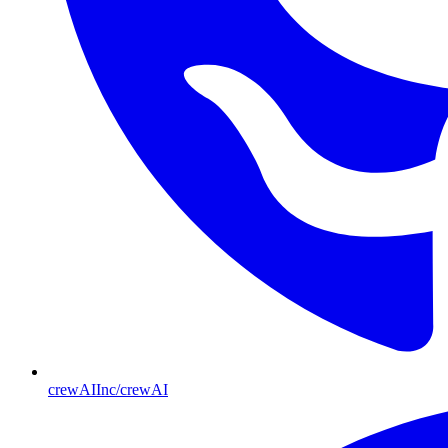
crewAIInc/crewAI