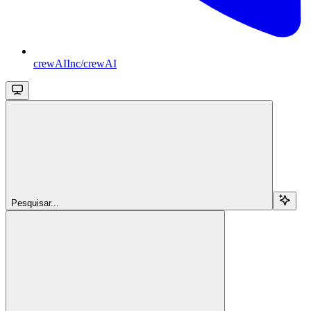
crewAIInc/crewAI
Pesquisar...