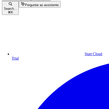
Perguntar ao assistente
Search...
⌘
K
Start Cloud
Trial