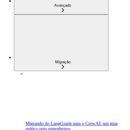
Avançado
Migração
Migrando do LangGraph para o CrewAI: um guia
prático para engenheiros