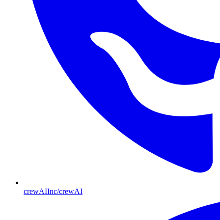
crewAIInc/crewAI